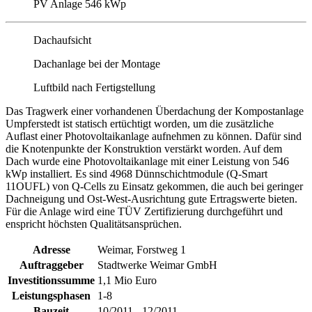
PV Anlage 546 kWp
Dachaufsicht
Dachanlage bei der Montage
Luftbild nach Fertigstellung
Das Tragwerk einer vorhandenen Überdachung der Kompostanlage
Umpferstedt ist statisch ertüchtigt worden, um die zusätzliche
Auflast einer Photovoltaikanlage aufnehmen zu können. Dafür sind
die Knotenpunkte der Konstruktion verstärkt worden. Auf dem
Dach wurde eine Photovoltaikanlage mit einer Leistung von 546
kWp installiert. Es sind 4968 Dünnschichtmodule (Q-Smart
11OUFL) von Q-Cells zu Einsatz gekommen, die auch bei geringer
Dachneigung und Ost-West-Ausrichtung gute Ertragswerte bieten.
Für die Anlage wird eine TÜV Zertifizierung durchgeführt und
enspricht höchsten Qualitätsansprüchen.
Adresse
Weimar, Forstweg 1
Auftraggeber
Stadtwerke Weimar GmbH
Investitionssumme
1,1 Mio Euro
Leistungsphasen
1-8
Bauzeit
10/2011 - 12/2011