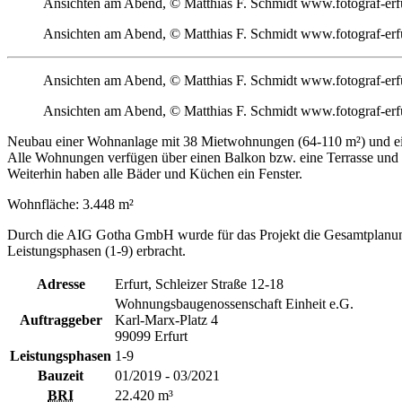
Ansichten am Abend, © Matthias F. Schmidt www.fotograf-erf
Ansichten am Abend, © Matthias F. Schmidt www.fotograf-erf
Ansichten am Abend, © Matthias F. Schmidt www.fotograf-erf
Ansichten am Abend, © Matthias F. Schmidt www.fotograf-erf
Neubau einer Wohnanlage mit 38 Mietwohnungen (64-110 m²) und eine
Alle Wohnungen verfügen über einen Balkon bzw. eine Terrasse und si
Weiterhin haben alle Bäder und Küchen ein Fenster.
Wohnfläche: 3.448 m²
Durch die AIG Gotha GmbH wurde für das Projekt die Gesamtplanung
Leistungsphasen (1-9) erbracht.
Adresse
Erfurt, Schleizer Straße 12-18
Wohnungsbaugenossenschaft Einheit e.G.
Auftraggeber
Karl-Marx-Platz 4
99099 Erfurt
Leistungsphasen
1-9
Bauzeit
01/2019 - 03/2021
BRI
22.420 m³