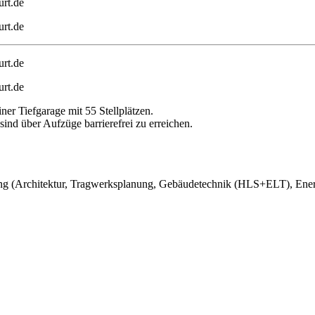
urt.de
urt.de
urt.de
urt.de
r Tiefgarage mit 55 Stellplätzen.
nd über Aufzüge barrierefrei zu erreichen.
 (Architektur, Tragwerksplanung, Gebäudetechnik (HLS+ELT), Energi