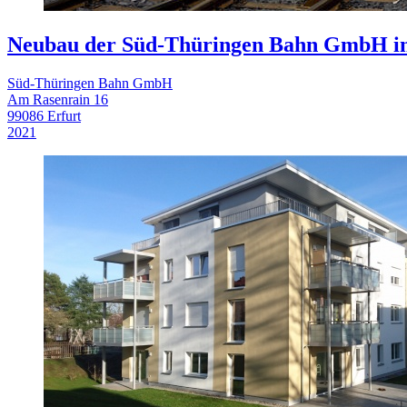
Neubau der Süd-Thüringen Bahn GmbH i
Süd-Thüringen Bahn GmbH
Am Rasenrain 16
99086 Erfurt
2021