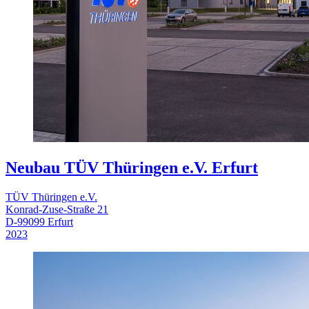
Neubau TÜV Thüringen e.V. Erfurt
TÜV Thüringen e.V.
Konrad-Zuse-Straße 21
D-99099 Erfurt
2023